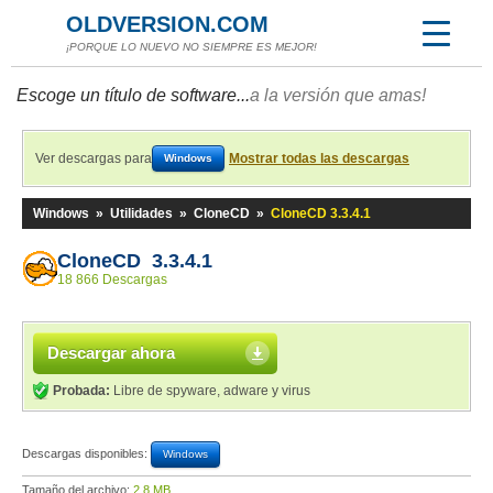
OLDVERSION.COM
¡PORQUE LO NUEVO NO SIEMPRE ES MEJOR!
Escoge un título de software...
a la versión que amas!
Ver descargas para
Mostrar todas las descargas
Windows
Windows
»
Utilidades
»
CloneCD
»
CloneCD 3.3.4.1
CloneCD 3.3.4.1
18 866 Descargas
Descargar ahora
Probada:
Libre de spyware, adware y virus
Descargas disponibles:
Windows
Tamaño del archivo:
2,8 MB