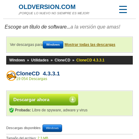
OLDVERSION.COM
¡PORQUE LO NUEVO NO SIEMPRE ES MEJOR!
Escoge un título de software...
a la versión que amas!
Ver descargas para
Mostrar todas las descargas
Windows
Windows
»
Utilidades
»
CloneCD
»
CloneCD 4.3.3.1
CloneCD 4.3.3.1
19 054 Descargas
Descargar ahora
Probada:
Libre de spyware, adware y virus
Descargas disponibles:
Windows
Tamaño del archivo:
2,3 MB