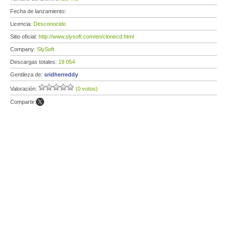
Fecha de lanzamiento:
Licencia:
Desconocido
Sitio oficial:
http://www.slysoft.com/en/clonecd.html
Company:
SlySoft
Descargas totales:
19 054
Gentileza de:
sridherreddy
Valoración:
(0 votos)
Compartir: