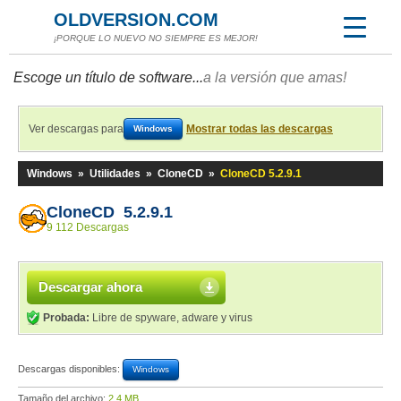
OLDVERSION.COM
¡PORQUE LO NUEVO NO SIEMPRE ES MEJOR!
Escoge un título de software...
a la versión que amas!
Ver descargas para
Mostrar todas las descargas
Windows
Windows
»
Utilidades
»
CloneCD
»
CloneCD 5.2.9.1
CloneCD 5.2.9.1
9 112 Descargas
Descargar ahora
Probada:
Libre de spyware, adware y virus
Descargas disponibles:
Windows
Tamaño del archivo:
2,4 MB