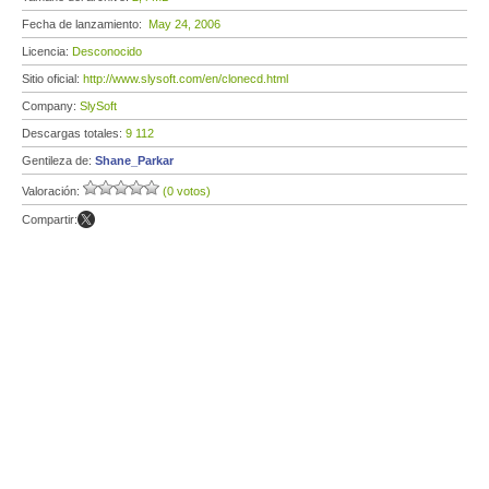
Fecha de lanzamiento:
May 24, 2006
Licencia:
Desconocido
Sitio oficial:
http://www.slysoft.com/en/clonecd.html
Company:
SlySoft
Descargas totales:
9 112
Gentileza de:
Shane_Parkar
Valoración:
(0 votos)
Compartir: