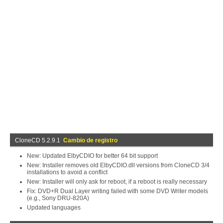
CloneCD 5.2.9.1
Cambio de registro
New: Updated ElbyCDIO for better 64 bit support
New: Installer removes old ElbyCDIO.dll versions from CloneCD 3/4
installations to avoid a conflict
New: Installer will only ask for reboot, if a reboot is really necessary
Fix: DVD+R Dual Layer writing failed with some DVD Writer models
(e.g., Sony DRU-820A)
Updated languages