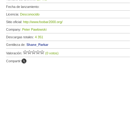
Fecha de lanzamiento:
Licencia:
Desconocido
Sitio oficial:
http://www.foobar2000.org/
Company:
Peter Pawlowski
Descargas totales:
4 351
Gentileza de:
Shane_Parkar
Valoración:
(0 votos)
Compartir: