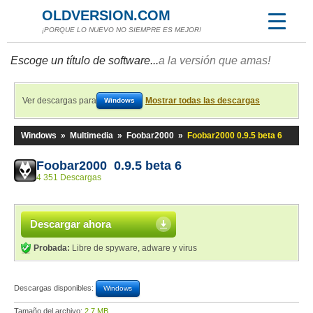
OLDVERSION.COM
¡PORQUE LO NUEVO NO SIEMPRE ES MEJOR!
Escoge un título de software...
a la versión que amas!
Ver descargas para
Mostrar todas las descargas
Windows
Windows
»
Multimedia
»
Foobar2000
»
Foobar2000 0.9.5 beta 6
Foobar2000 0.9.5 beta 6
4 351 Descargas
Descargar ahora
Probada:
Libre de spyware, adware y virus
Descargas disponibles:
Windows
Tamaño del archivo:
2,7 MB