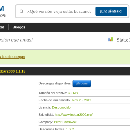
M
OR!
oid
Juegos
ersión que amas!
Stats:
s las descargas
obar2000 1.1.18
Descargas disponibles:
Windows
Tamaño del archivo:
3,2 MB
Fecha de lanzamiento:
Nov 25, 2012
Licencia:
Desconocido
Sitio oficial:
http://www.foobar2000.org/
Company:
Peter Pawlowski
Descargas totales:
1 682