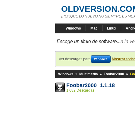
OLDVERSION.CO
¡PORQUE LO NUEVO NO SIEMPRE ES MEJ
Windows
Mac
Linux
Andr
Escoge un título de software...
a la v
Ver descargas para
Mostrar toda
Windows
Windows
»
Multimedia
»
Foobar2000
»
Fo
Foobar2000 1.1.18
1 682 Descargas