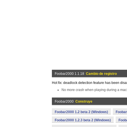
Foobar2000 1.1.18
Cambio de registro
Hot fix: deadlock detection feature has been dis
No more crash when playing during a mach
Foobar2000
Construye
Foobar2000 1.2 beta 2 (Windows)
Foobar
Foobar2000 1.2.3 beta 2 (Windows)
Foob