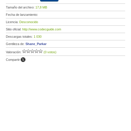
Tamaño del archivo:
17,8 MB
Fecha de lanzamiento:
Licencia:
Desconocido
Sitio oficial:
http://www.codecguide.com
Descargas totales:
1 030
Gentileza de:
Shane_Parkar
Valoración:
(0 votos)
Compartir: