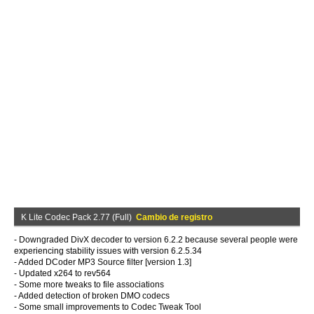
K Lite Codec Pack 2.77 (Full)
Cambio de registro
- Downgraded DivX decoder to version 6.2.2 because several people were
experiencing stability issues with version 6.2.5.34
- Added DCoder MP3 Source filter [version 1.3]
- Updated x264 to rev564
- Some more tweaks to file associations
- Added detection of broken DMO codecs
- Some small improvements to Codec Tweak Tool