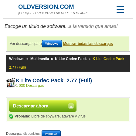
OLDVERSION.COM
¡PORQUE LO NUEVO NO SIEMPRE ES MEJOR!
Escoge un título de software...
a la versión que amas!
Ver descargas para
Mostrar todas las descargas
Windows
Windows
»
Multimedia
»
K Lite Codec Pack
»
K Lite Codec Pack
2.77 (Full)
K Lite Codec Pack 2.77 (Full)
1 030 Descargas
Descargar ahora
Probada:
Libre de spyware, adware y virus
Descargas disponibles:
Windows