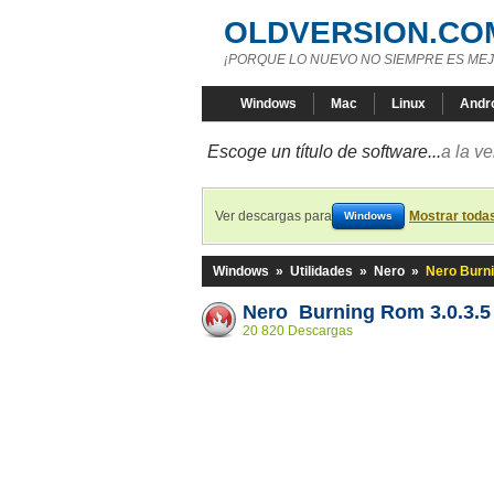
OLDVERSION.CO
¡PORQUE LO NUEVO NO SIEMPRE ES MEJ
Windows
Mac
Linux
Andr
Escoge un título de software...
a la v
Ver descargas para
Mostrar toda
Windows
Windows
»
Utilidades
»
Nero
»
Nero Burni
Nero Burning Rom 3.0.3.5
20 820 Descargas