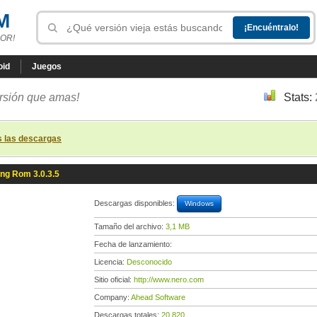
M
OR!
oid
Juegos
ersión que amas!
Stats:
s las descargas
ng Rom 3.0.3.5
Descargas disponibles:
Windows
Tamaño del archivo:
3,1 MB
Fecha de lanzamiento:
Licencia:
Desconocido
Sitio oficial:
http://www.nero.com
Company:
Ahead Software
Descargas totales:
20 820