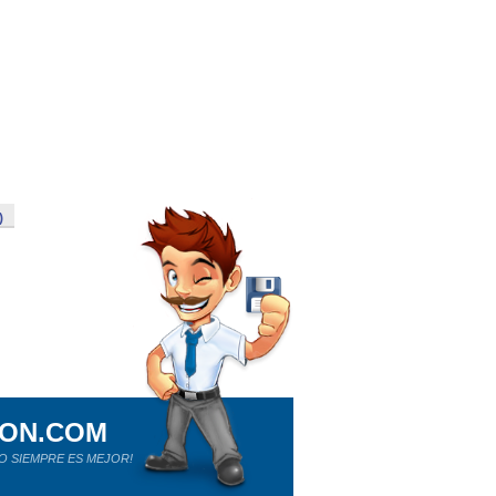
)
ION.COM
O SIEMPRE ES MEJOR!