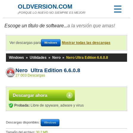
OLDVERSION.COM
¡PORQUE LO NUEVO NO SIEMPRE ES MEJOR!
Escoge un título de software...
a la versión que amas!
Ver descargas para
Mostrar todas las descargas
Windows
Windows
»
Utilidades
»
Nero
»
Nero Ultra Edition 6.6.0.8
Nero Ultra Edition 6.6.0.8
27 003 Descargas
Descargar ahora
Probada:
Libre de spyware, adware y virus
Descargas disponibles:
Windows
Tamaño del archivo:
30,2 MB