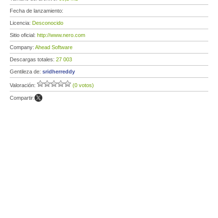
Fecha de lanzamiento:
Licencia:
Desconocido
Sitio oficial:
http://www.nero.com
Company:
Ahead Software
Descargas totales:
27 003
Gentileza de:
sridherreddy
Valoración:
(0 votos)
Compartir: