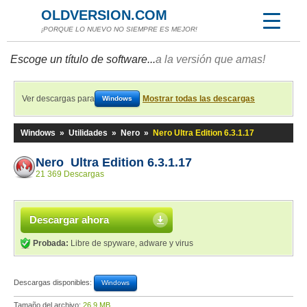
OLDVERSION.COM
¡PORQUE LO NUEVO NO SIEMPRE ES MEJOR!
Escoge un título de software...
a la versión que amas!
Ver descargas para
Mostrar todas las descargas
Windows
Windows
»
Utilidades
»
Nero
»
Nero Ultra Edition 6.3.1.17
Nero Ultra Edition 6.3.1.17
21 369 Descargas
Descargar ahora
Probada:
Libre de spyware, adware y virus
Descargas disponibles:
Windows
Tamaño del archivo:
26,9 MB