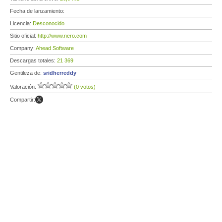
Fecha de lanzamiento:
Licencia:
Desconocido
Sitio oficial:
http://www.nero.com
Company:
Ahead Software
Descargas totales:
21 369
Gentileza de:
sridherreddy
Valoración:
(0 votos)
Compartir: