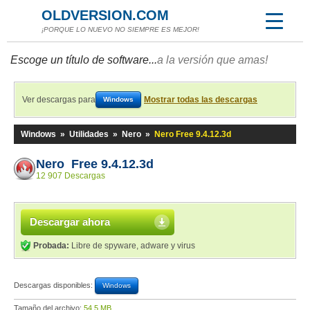
OLDVERSION.COM
¡PORQUE LO NUEVO NO SIEMPRE ES MEJOR!
Escoge un título de software...
a la versión que amas!
Ver descargas para
Mostrar todas las descargas
Windows
Windows
»
Utilidades
»
Nero
»
Nero Free 9.4.12.3d
Nero Free 9.4.12.3d
12 907 Descargas
Descargar ahora
Probada:
Libre de spyware, adware y virus
Descargas disponibles:
Windows
Tamaño del archivo:
54,5 MB