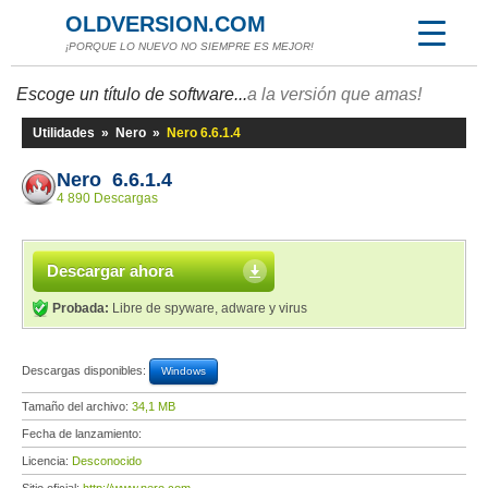
OLDVERSION.COM
¡PORQUE LO NUEVO NO SIEMPRE ES MEJOR!
Escoge un título de software...
a la versión que amas!
Utilidades
»
Nero
»
Nero 6.6.1.4
Nero 6.6.1.4
4 890 Descargas
Descargar ahora
Probada:
Libre de spyware, adware y virus
Descargas disponibles:
Windows
Tamaño del archivo:
34,1 MB
Fecha de lanzamiento:
Licencia:
Desconocido