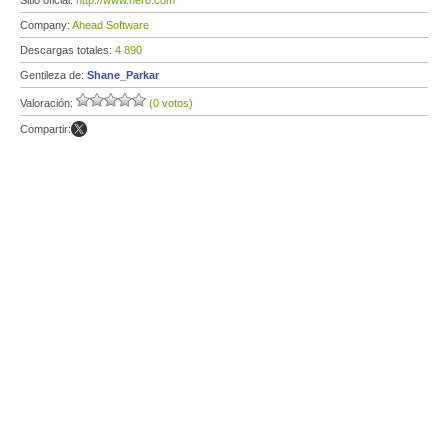
Sitio oficial:
http://www.nero.com
Company:
Ahead Software
Descargas totales:
4 890
Gentileza de:
Shane_Parkar
Valoración:
(0 votos)
Compartir: